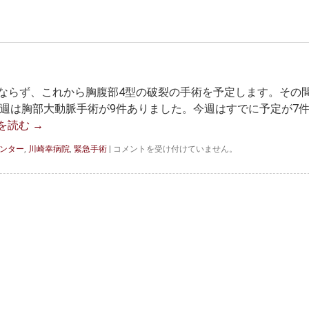
ならず、これから胸腹部4型の破裂の手術を予定します。その
先週は胸部大動脈手術が9件ありました。今週はすでに予定が7
を読む
→
油
ンター
,
川崎幸病院
,
緊急手術
|
コメントを受け付けていません。
断
で
き
ま
せ
ん
は