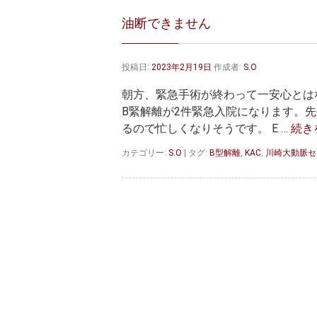
油断できません
投稿日:
2023年2月19日
作成者:
S.O
朝方、緊急手術が終わって一安心とは
B緊解離が2件緊急入院になります。
るので忙しくなりそうです。 E …
続き
カテゴリー:
S.O
|
タグ:
B型解離
,
KAC
,
川崎大動脈セ