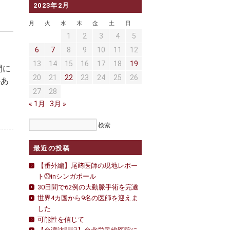
2023年2月
月
火
水
木
金
土
日
1
2
3
4
5
6
7
8
9
10
11
12
13
14
15
16
17
18
19
間に
20
21
22
23
24
25
26
件あ
27
28
« 1月
3月 »
最近の投稿
【番外編】尾﨑医師の現地レポー
ト㉚inシンガポール
30日間で62例の大動脈手術を完遂
世界4カ国から9名の医師を迎えま
した
可能性を信じて