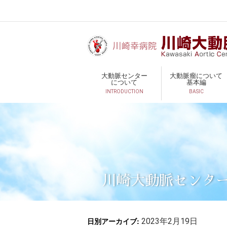
大動脈センター
大動脈瘤について
について
基本編
INTRODUCTION
BASIC
川崎大動脈センタ
日別アーカイブ:
2023年2月19日