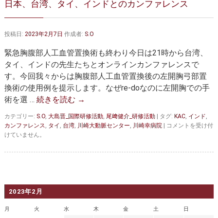
日本、台湾、タイ、インドとのカンファレンス
大動脈弁・大動脈基部の治療
ステントグラフトによる治療
何歳まで手術は可能か？
インフォームドコンセント
投稿日:
2023年2月7日
作成者:
S.O
大動脈瘤について 詳細編
緊急胸腹部人工血管置換術も終わり今日は21時から台湾、
タイ、インドの先生たちとオンラインカンファレンスで
胸部大動脈瘤
胸腹部大動脈瘤
す。今回我々からは胸腹部人工血管置換後の左開胸弓部置
換術の使用例を提示します。なぜre-doなのに左開胸での手
腹部大動脈瘤
大動脈解離
術を選 …
続きを読む
→
ステントグラフトによる治療
年齢・余病
カテゴリー:
S.O
,
大島晋_国際研修活動
,
尾﨑健介_研修活動
|
タグ:
KAC
,
インド
,
日
カンファレンス
,
タイ
,
台湾
,
川崎大動脈センター
,
川崎幸病院
|
コメントを受け付
マルファン症候群
本、
けていません。
台
湾、
診察をご希望の方へ
タ
イ、
大動脈瘤を指摘されたら？
診療の流れ
イ
ン
2023年2月
ド
遠方から来院される方は？
外来予約について
と
月
火
水
木
金
土
日
の