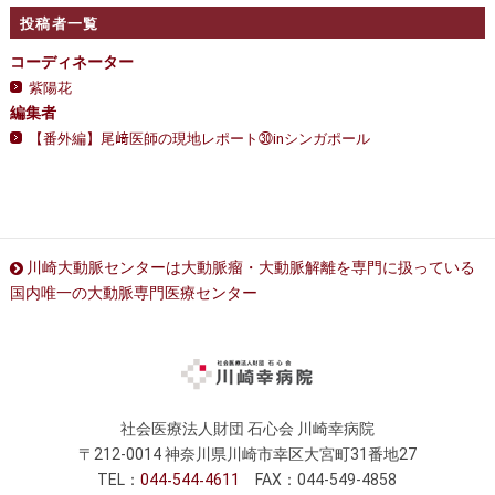
投稿者一覧
コーディネーター
紫陽花
編集者
【番外編】尾﨑医師の現地レポート㉚inシンガポール
川崎大動脈センターは大動脈瘤・大動脈解離を専門に扱っている
国内唯一の大動脈専門医療センター
社会医療法人財団 石心会 川崎幸病院
〒212-0014 神奈川県川崎市幸区大宮町31番地27
TEL：
044
544
4611
FAX：044-549-4858