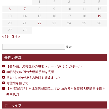
セカンドオピニオン
治療費について
1
2
3
カ
4
5
ン
6
7
8
9
10
11
12
都道府県別紹介病院
良くある質問
フ
ァ
13
14
15
16
17
18
19
レ
正しい病院の選び方
アクセス
20
21
22
23
24
25
26
ン
ス
27
28
お問い合わせ
は
« 1月
3月 »
外来予約をされた方へ
採用・医療関係の方へ
最近の投稿
私どもの特色
治療目的と治療対象
【番外編】尾﨑医師の現地レポート㉚inシンガポール
30日間で62例の大動脈手術を完遂
手術概要
ご紹介いただく場合
世界4カ国から9名の医師を迎えました
可能性を信じて
医師募集情報
ドクターカー
【台湾訪問記】台北栄民総医院にてChen教授と胸腹部大動脈置換術を
共同執刀
トピックス一覧
アーカイブ
アーカイブ