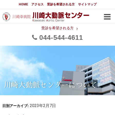
大動脈センターについて
HOME
アクセス
受診を希望される方
サイトマップ
はじめに
大動脈センターについて
手術実績
メディアでの紹介
受診を希望される方
044
544
4611
都道府県別患者マップ
都道府県別紹介病院
医師・スタッフ
フロア図
大動脈瘤について 基本編
3分でわかる大動脈瘤・大動脈
大動脈瘤
解離
大動脈解離（解離性大動脈瘤）
川崎大動脈センターについて
治療の基本
胸部大動脈瘤の治療
日別アーカイブ:
腹部大動脈瘤の治療
2023年2月7日
急性大動脈解離の治療