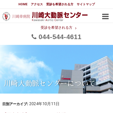
大動脈センターについて
HOME
アクセス
受診を希望される方
サイトマップ
はじめに
大動脈センターについて
手術実績
メディアでの紹介
受診を希望される方
044
544
4611
都道府県別患者マップ
都道府県別紹介病院
医師・スタッフ
フロア図
大動脈瘤について 基本編
3分でわかる大動脈瘤・大動脈
大動脈瘤
解離
大動脈解離（解離性大動脈瘤）
川崎大動脈センターについて
治療の基本
胸部大動脈瘤の治療
日別アーカイブ:
腹部大動脈瘤の治療
2024年10月11日
急性大動脈解離の治療