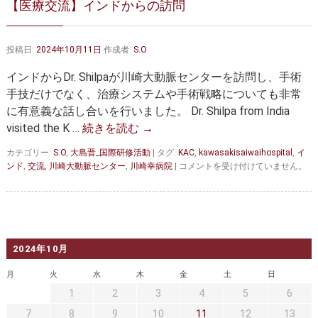
【医療交流】インドからの訪問
大動脈弁・大動脈基部の治療
ステントグラフトによる治療
何歳まで手術は可能か？
インフォームドコンセント
投稿日:
2024年10月11日
作成者:
S.O
大動脈瘤について 詳細編
インドからDr. Shilpaが川崎大動脈センターを訪問し、手術
手技だけでなく、治療システムや手術戦略についても非常
胸部大動脈瘤
胸腹部大動脈瘤
に有意義な話し合いを行いました。 Dr. Shilpa from India
visited the K …
続きを読む
→
腹部大動脈瘤
大動脈解離
カテゴリー:
S.O
,
大島晋_国際研修活動
|
タグ:
KAC
,
kawasakisaiwaihospital
,
イ
ステントグラフトによる治療
年齢・余病
【医
ンド
,
交流
,
川崎大動脈センター
,
川崎幸病院
|
コメントを受け付けていません。
療
交
マルファン症候群
流】
イ
診察をご希望の方へ
ン
ド
2024年10月
大動脈瘤を指摘されたら？
診療の流れ
か
ら
月
火
水
木
金
土
日
の
遠方から来院される方は？
外来予約について
1
2
3
4
5
6
訪
問
7
8
9
10
11
12
13