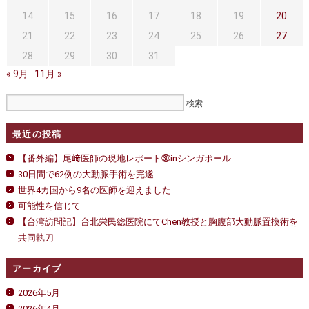
セカンドオピニオン
治療費について
は
14
15
16
17
18
19
20
都道府県別紹介病院
良くある質問
21
22
23
24
25
26
27
28
29
30
31
正しい病院の選び方
アクセス
« 9月
11月 »
お問い合わせ
外来予約をされた方へ
最近の投稿
採用・医療関係の方へ
【番外編】尾﨑医師の現地レポート㉚inシンガポール
30日間で62例の大動脈手術を完遂
私どもの特色
治療目的と治療対象
世界4カ国から9名の医師を迎えました
可能性を信じて
手術概要
ご紹介いただく場合
【台湾訪問記】台北栄民総医院にてChen教授と胸腹部大動脈置換術を
共同執刀
医師募集情報
ドクターカー
アーカイブ
トピックス一覧
2026年5月
アーカイブ
2026年4月