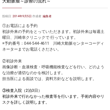
大動脈瘤～診療の流れ～
大動脈弁・大動脈基部の治療
ステントグラフトによる治療
何歳まで手術は可能か？
インフォームドコンセント
投稿日:
2014年9月5日
作成者:
編集者
大動脈瘤について 詳細編
①お電話による予約
初診外来の予約をとっていただきます。初診外来は毎週土
胸部大動脈瘤
胸腹部大動脈瘤
曜日、川崎幸クリニックで 行っています。
※予約番号：044-544-4611 川崎大動脈センターコーディ
腹部大動脈瘤
大動脈解離
ネーターまでお電話くさださい。
ステントグラフトによる治療
年齢・余病
②初診外来
画像診断・血液検査・呼吸機能検査などを行い、どのよう
マルファン症候群
な治療が適切なのかを検討します。
診察をご希望の方へ
担当医による面談では、資料方針などを説明します。
大動脈瘤を指摘されたら？
診療の流れ
③検査入院（2泊3日）
初診外来で行わなかった検査等を行います。手術内容やリ
遠方から来院される方は？
外来予約について
スクを詳しく説明します。