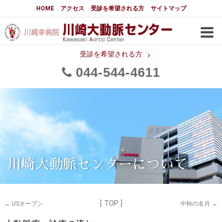
大動脈センターについて
HOME
アクセス
受診を希望される方
サイトマップ
はじめに
大動脈センターについて
手術実績
メディアでの紹介
受診を希望される方
044
544
4611
都道府県別患者マップ
都道府県別紹介病院
医師・スタッフ
フロア図
大動脈瘤について 基本編
3分でわかる大動脈瘤・大動脈
大動脈瘤
解離
大動脈解離（解離性大動脈瘤）
川崎大動脈センターについて
治療の基本
胸部大動脈瘤の治療
[ TOP ]
腹部大動脈瘤の治療
急性大動脈解離の治療
←
USオープン
中秋の名月
→