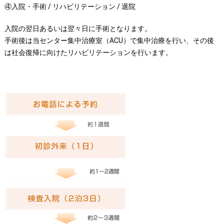
セカンドオピニオン
治療費について
④入院・手術 / リハビリテーション / 退院
都道府県別紹介病院
良くある質問
入院の翌日あるいは翌々日に手術となります。
手術後は当センター集中治療室（ACU）で集中治療を行い、その後
正しい病院の選び方
アクセス
は社会復帰に向けたリハビリテーションを行います。
お問い合わせ
外来予約をされた方へ
採用・医療関係の方へ
私どもの特色
治療目的と治療対象
手術概要
ご紹介いただく場合
医師募集情報
ドクターカー
トピックス一覧
アーカイブ