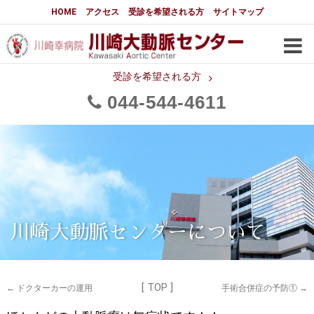
大動脈センターについて
HOME
アクセス
受診を希望される方
サイトマップ
はじめに
大動脈センターについて
手術実績
メディアでの紹介
受診を希望される方
044
544
4611
都道府県別患者マップ
都道府県別紹介病院
医師・スタッフ
フロア図
大動脈瘤について 基本編
3分でわかる大動脈瘤・大動脈
大動脈瘤
解離
大動脈解離（解離性大動脈瘤）
川崎大動脈センターについて
治療の基本
胸部大動脈瘤の治療
[ TOP ]
腹部大動脈瘤の治療
急性大動脈解離の治療
←
ドクターカーの運用
手術合併症の予防①
→