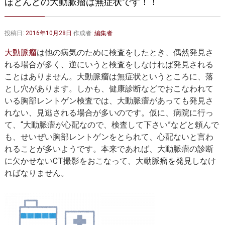
ほとんどの大動脈瘤は無症状です！！
大動脈弁・大動脈基部の治療
ステントグラフトによる治療
何歳まで手術は可能か？
インフォームドコンセント
投稿日:
2016年10月28日
作成者:
編集者
大動脈瘤について 詳細編
大動脈瘤
は他の病気のために検査をしたとき、偶然発見さ
れる場合が多く、逆にいうと検査をしなければ発見される
胸部大動脈瘤
胸腹部大動脈瘤
ことはありません。大動脈瘤は無症状というところに、落
とし穴があります。しかも、健康診断などでおこなわれて
腹部大動脈瘤
大動脈解離
いる胸部レントゲン検査では、大動脈瘤があっても発見さ
れない、見逃される場合が多いのです。仮に、病院に行っ
ステントグラフトによる治療
年齢・余病
て、“大動脈瘤が心配なので、検査して下さい”などと頼んで
も、せいぜい胸部レントゲンをとられて、心配ないと言わ
マルファン症候群
れることが多いようです。本来であれば、大動脈瘤の診断
診察をご希望の方へ
に欠かせないCT撮影をおこなって、大動脈瘤を発見しなけ
ればなりません。
大動脈瘤を指摘されたら？
診療の流れ
遠方から来院される方は？
外来予約について