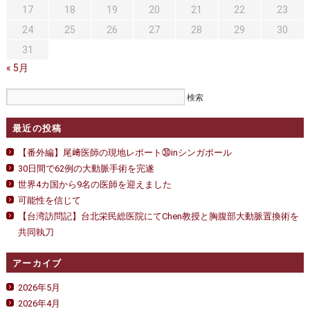
17
18
19
20
21
22
23
24
25
26
27
28
29
30
31
« 5月
最近の投稿
【番外編】尾﨑医師の現地レポート㉚inシンガポール
30日間で62例の大動脈手術を完遂
世界4カ国から9名の医師を迎えました
可能性を信じて
【台湾訪問記】台北栄民総医院にてChen教授と胸腹部大動脈置換術を
共同執刀
アーカイブ
2026年5月
2026年4月