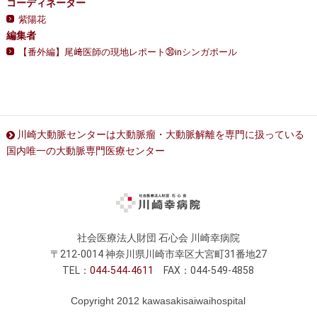
コーディネーター
紫陽花
編集者
【番外編】尾﨑医師の現地レポート㉚inシンガポール
川崎大動脈センターは大動脈瘤・大動脈解離を専門に扱っている
国内唯一の大動脈専門医療センター
社会医療法人財団 石心会 川崎幸病院
〒212-0014 神奈川県川崎市幸区大宮町31番地27
TEL：
044
544
4611
FAX：044-549-4858
Copyright 2012 kawasakisaiwaihospital