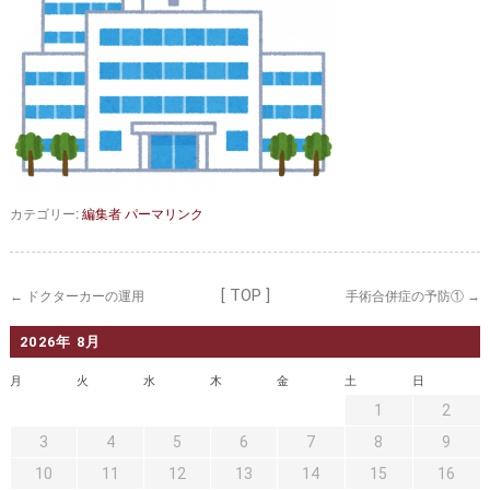
セカンドオピニオン
治療費について
都道府県別紹介病院
良くある質問
正しい病院の選び方
アクセス
お問い合わせ
外来予約をされた方へ
カテゴリー:
編集者
パーマリンク
採用・医療関係の方へ
私どもの特色
治療目的と治療対象
[ TOP ]
←
ドクターカーの運用
手術合併症の予防①
→
手術概要
ご紹介いただく場合
2026年 8月
月
火
水
木
金
土
日
医師募集情報
ドクターカー
1
2
トピックス一覧
3
4
5
6
7
8
9
10
11
12
13
14
15
16
アーカイブ