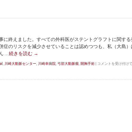
事に終えました。すべての外科医がステントグラフトに関する
併症のリスクを減少させていることは認めつつも、私（大島）
 …
続きを読む
→
開
al
,
川崎大動脈センター
,
川崎幸病院
,
弓部大動脈瘤
,
開胸手術
|
コメントを受け付け
胸
手
術
の
技
術
を
磨
く
は