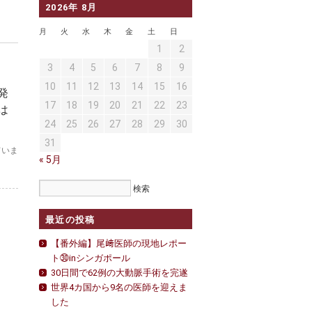
2026年 8月
月
火
水
木
金
土
日
1
2
3
4
5
6
7
8
9
10
11
12
13
14
15
16
発
17
18
19
20
21
22
23
は
24
25
26
27
28
29
30
31
ていま
« 5月
最近の投稿
【番外編】尾﨑医師の現地レポー
ト㉚inシンガポール
30日間で62例の大動脈手術を完遂
世界4カ国から9名の医師を迎えま
した