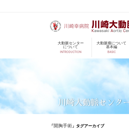
大動脈センター
大動脈瘤について
について
基本編
INTRODUCTION
BASIC
川崎大動脈センタ
「
」タグアーカイブ
開胸手術