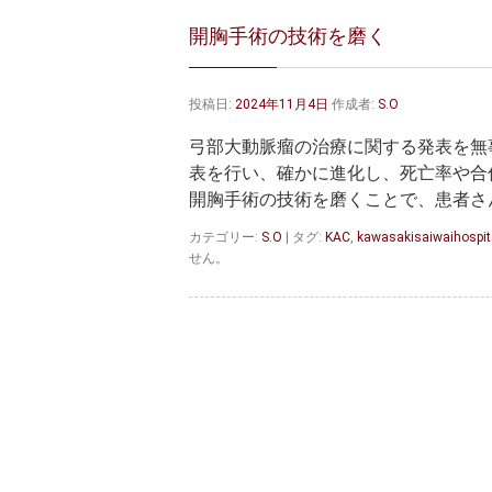
開胸手術の技術を磨く
投稿日:
2024年11月4日
作成者:
S.O
弓部大動脈瘤の治療に関する発表を無
表を行い、確かに進化し、死亡率や合
開胸手術の技術を磨くことで、患者さん
カテゴリー:
S.O
|
タグ:
KAC
,
kawasakisaiwaihospit
せん。