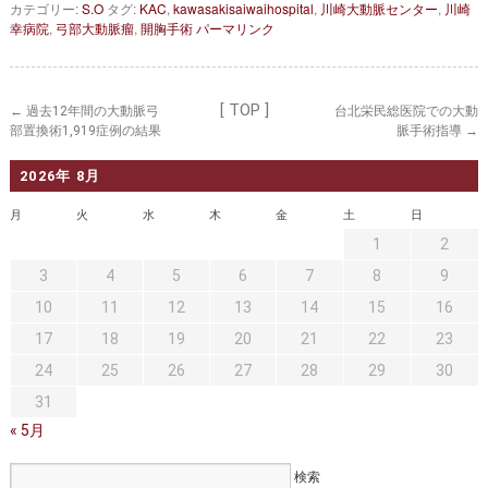
セカンドオピニオン
治療費について
カテゴリー:
S.O
タグ:
KAC
,
kawasakisaiwaihospital
,
川崎大動脈センター
,
川崎
幸病院
,
弓部大動脈瘤
,
開胸手術
パーマリンク
都道府県別紹介病院
良くある質問
正しい病院の選び方
アクセス
[ TOP ]
←
過去12年間の大動脈弓
台北栄民総医院での大動
部置換術1,919症例の結果
脈手術指導
→
お問い合わせ
2026年 8月
外来予約をされた方へ
月
火
水
木
金
土
日
採用・医療関係の方へ
1
2
3
4
5
6
7
8
9
私どもの特色
治療目的と治療対象
10
11
12
13
14
15
16
手術概要
ご紹介いただく場合
17
18
19
20
21
22
23
24
25
26
27
28
29
30
医師募集情報
ドクターカー
31
« 5月
トピックス一覧
アーカイブ