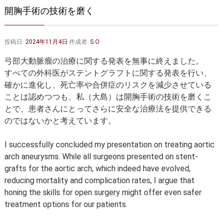
大動脈弁・大動脈基部の治療
ステントグラフトによる治療
開胸手術の技術を磨く
何歳まで手術は可能か？
インフォームドコンセント
投稿日:
2024年11月4日
作成者:
S.O
大動脈瘤について 詳細編
弓部大動脈瘤の治療に関する発表を無事に終えました。
胸部大動脈瘤
胸腹部大動脈瘤
すべての外科医がステントグラフトに関する発表を行い、
確かに進化し、死亡率や合併症のリスクを減少させている
腹部大動脈瘤
大動脈解離
ことは認めつつも、私（大島）は開胸手術の技術を磨くこ
とで、患者さんにとってさらに安全な治療法を提供できる
ステントグラフトによる治療
年齢・余病
のではないかと考えています。
マルファン症候群
I successfully concluded my presentation on treating aortic
arch aneurysms. While all surgeons presented on stent-
診察をご希望の方へ
grafts for the aortic arch, which indeed have evolved,
大動脈瘤を指摘されたら？
診療の流れ
reducing mortality and complication rates, I argue that
honing the skills for open surgery might offer even safer
遠方から来院される方は？
外来予約について
treatment options for our patients.