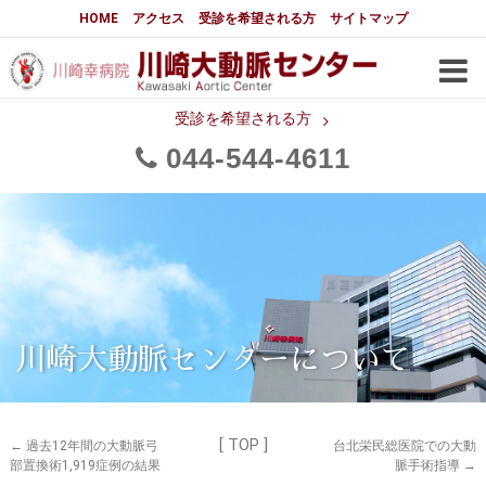
大動脈センターについて
HOME
アクセス
受診を希望される方
サイトマップ
はじめに
大動脈センターについて
手術実績
メディアでの紹介
受診を希望される方
044
544
4611
都道府県別患者マップ
都道府県別紹介病院
医師・スタッフ
フロア図
大動脈瘤について 基本編
3分でわかる大動脈瘤・大動脈
大動脈瘤
解離
大動脈解離（解離性大動脈瘤）
川崎大動脈センターについて
治療の基本
胸部大動脈瘤の治療
[ TOP ]
腹部大動脈瘤の治療
急性大動脈解離の治療
←
過去12年間の大動脈弓
台北栄民総医院での大動
部置換術1,919症例の結果
脈手術指導
→