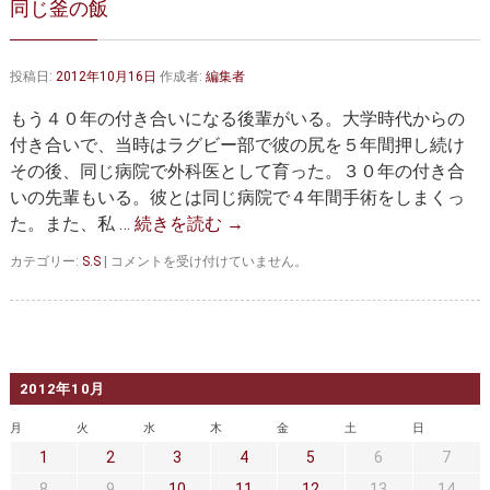
同じ釜の飯
大動脈弁・大動脈基部の治療
ステントグラフトによる治療
何歳まで手術は可能か？
インフォームドコンセント
投稿日:
2012年10月16日
作成者:
編集者
大動脈瘤について 詳細編
もう４０年の付き合いになる後輩がいる。大学時代からの
付き合いで、当時はラグビー部で彼の尻を５年間押し続け
胸部大動脈瘤
胸腹部大動脈瘤
その後、同じ病院で外科医として育った。３０年の付き合
いの先輩もいる。彼とは同じ病院で４年間手術をしまくっ
腹部大動脈瘤
大動脈解離
た。また、私 …
続きを読む
→
ステントグラフトによる治療
年齢・余病
同
カテゴリー:
S.S
|
コメントを受け付けていません。
じ
マルファン症候群
釜
の
飯
診察をご希望の方へ
は
2012年10月
大動脈瘤を指摘されたら？
診療の流れ
月
火
水
木
金
土
日
遠方から来院される方は？
外来予約について
1
2
3
4
5
6
7
8
9
10
11
12
13
14