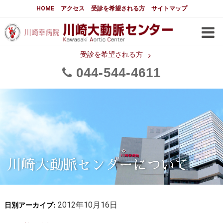
大動脈センターについて
HOME
アクセス
受診を希望される方
サイトマップ
はじめに
大動脈センターについて
手術実績
メディアでの紹介
受診を希望される方
044
544
4611
都道府県別患者マップ
都道府県別紹介病院
医師・スタッフ
フロア図
大動脈瘤について 基本編
3分でわかる大動脈瘤・大動脈
大動脈瘤
解離
大動脈解離（解離性大動脈瘤）
川崎大動脈センターについて
治療の基本
胸部大動脈瘤の治療
日別アーカイブ:
腹部大動脈瘤の治療
2012年10月16日
急性大動脈解離の治療