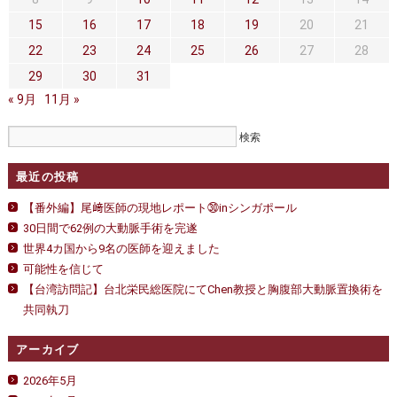
セカンドオピニオン
治療費について
15
16
17
18
19
20
21
都道府県別紹介病院
良くある質問
22
23
24
25
26
27
28
29
30
31
正しい病院の選び方
アクセス
« 9月
11月 »
お問い合わせ
外来予約をされた方へ
最近の投稿
採用・医療関係の方へ
【番外編】尾﨑医師の現地レポート㉚inシンガポール
30日間で62例の大動脈手術を完遂
私どもの特色
治療目的と治療対象
世界4カ国から9名の医師を迎えました
可能性を信じて
手術概要
ご紹介いただく場合
【台湾訪問記】台北栄民総医院にてChen教授と胸腹部大動脈置換術を
共同執刀
医師募集情報
ドクターカー
アーカイブ
トピックス一覧
2026年5月
アーカイブ