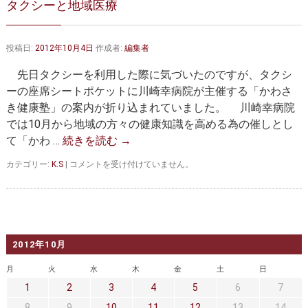
タクシーと地域医療
大動脈弁・大動脈基部の治療
ステントグラフトによる治療
何歳まで手術は可能か？
インフォームドコンセント
投稿日:
2012年10月4日
作成者:
編集者
大動脈瘤について 詳細編
先日タクシーを利用した際に気づいたのですが、タクシ
ーの座席シートポケットに川崎幸病院が主催する「かわさ
胸部大動脈瘤
胸腹部大動脈瘤
き健康塾」の案内が折り込まれていました。 川崎幸病院
では10月から地域の方々の健康知識を高める為の催しとし
腹部大動脈瘤
大動脈解離
て「かわ …
続きを読む
→
ステントグラフトによる治療
年齢・余病
タ
カテゴリー:
K.S
|
コメントを受け付けていません。
ク
マルファン症候群
シ
ー
と
診察をご希望の方へ
地
域
2012年10月
大動脈瘤を指摘されたら？
診療の流れ
医
療
月
火
水
木
金
土
日
は
遠方から来院される方は？
外来予約について
1
2
3
4
5
6
7
8
9
10
11
12
13
14