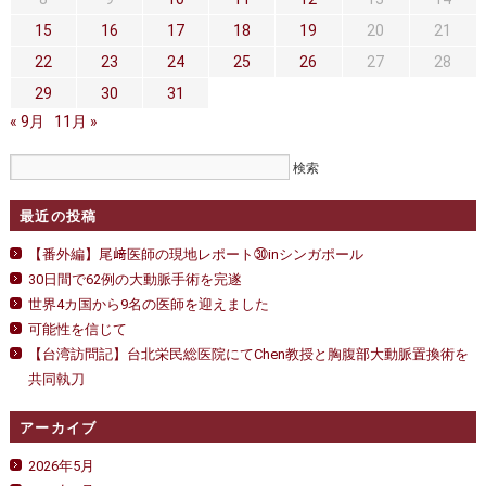
セカンドオピニオン
治療費について
15
16
17
18
19
20
21
都道府県別紹介病院
良くある質問
22
23
24
25
26
27
28
29
30
31
正しい病院の選び方
アクセス
« 9月
11月 »
お問い合わせ
外来予約をされた方へ
最近の投稿
採用・医療関係の方へ
【番外編】尾﨑医師の現地レポート㉚inシンガポール
30日間で62例の大動脈手術を完遂
私どもの特色
治療目的と治療対象
世界4カ国から9名の医師を迎えました
可能性を信じて
手術概要
ご紹介いただく場合
【台湾訪問記】台北栄民総医院にてChen教授と胸腹部大動脈置換術を
共同執刀
医師募集情報
ドクターカー
アーカイブ
トピックス一覧
2026年5月
アーカイブ