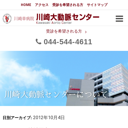
大動脈センターについて
HOME
アクセス
受診を希望される方
サイトマップ
はじめに
大動脈センターについて
手術実績
メディアでの紹介
受診を希望される方
044
544
4611
都道府県別患者マップ
都道府県別紹介病院
医師・スタッフ
フロア図
大動脈瘤について 基本編
3分でわかる大動脈瘤・大動脈
大動脈瘤
解離
大動脈解離（解離性大動脈瘤）
川崎大動脈センターについて
治療の基本
胸部大動脈瘤の治療
日別アーカイブ:
腹部大動脈瘤の治療
2012年10月4日
急性大動脈解離の治療