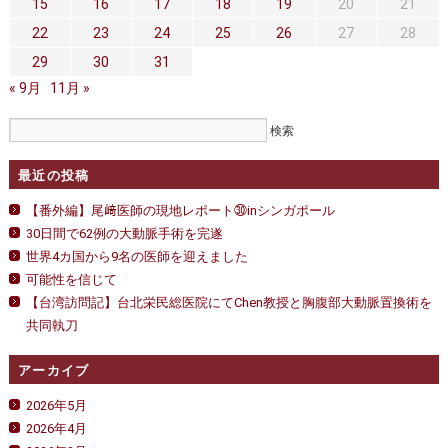
セカンドオピニオン
治療費について
15
16
17
18
19
20
21
22
23
24
25
26
27
28
都道府県別紹介病院
良くある質問
29
30
31
« 9月
正しい病院の選び方
11月 »
アクセス
お問い合わせ
最近の投稿
外来予約をされた方へ
【番外編】尾﨑医師の現地レポート㉚inシンガポール
採用・医療関係の方へ
30日間で62例の大動脈手術を完遂
世界4カ国から9名の医師を迎えました
私どもの特色
治療目的と治療対象
可能性を信じて
【台湾訪問記】台北栄民総医院にてChen教授と胸腹部大動脈置換術を
手術概要
ご紹介いただく場合
共同執刀
医師募集情報
ドクターカー
アーカイブ
トピックス一覧
2026年5月
2026年4月
アーカイブ