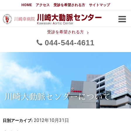
大動脈センターについて
HOME
アクセス
受診を希望される方
サイトマップ
はじめに
大動脈センターについて
手術実績
メディアでの紹介
受診を希望される方
044
544
4611
都道府県別患者マップ
都道府県別紹介病院
医師・スタッフ
フロア図
大動脈瘤について 基本編
3分でわかる大動脈瘤・大動脈
大動脈瘤
解離
大動脈解離（解離性大動脈瘤）
川崎大動脈センターについて
治療の基本
胸部大動脈瘤の治療
日別アーカイブ:
腹部大動脈瘤の治療
2012年10月31日
急性大動脈解離の治療