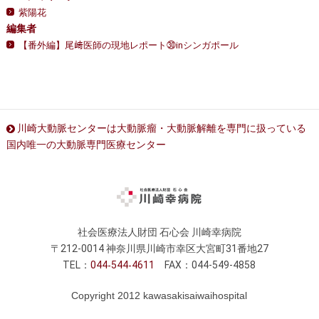
紫陽花
編集者
【番外編】尾﨑医師の現地レポート㉚inシンガポール
川崎大動脈センターは大動脈瘤・大動脈解離を専門に扱っている
国内唯一の大動脈専門医療センター
社会医療法人財団 石心会 川崎幸病院
〒212-0014 神奈川県川崎市幸区大宮町31番地27
TEL：
044
544
4611
FAX：044-549-4858
Copyright 2012 kawasakisaiwaihospital