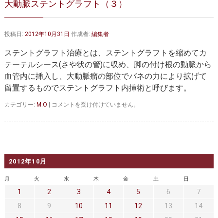
大動脈ステントグラフト（３）
大動脈弁・大動脈基部の治療
ステントグラフトによる治療
何歳まで手術は可能か？
インフォームドコンセント
投稿日:
2012年10月31日
作成者:
編集者
大動脈瘤について 詳細編
ステントグラフト治療とは、ステントグラフトを縮めてカ
テーテルシース(さや状の管)に収め、脚の付け根の動脈から
胸部大動脈瘤
胸腹部大動脈瘤
血管内に挿入し、大動脈瘤の部位でバネの力により拡げて
留置するものでステントグラフト内挿術と呼びます。
腹部大動脈瘤
大動脈解離
大
カテゴリー:
M.O
|
コメントを受け付けていません。
ステントグラフトによる治療
年齢・余病
動
脈
ス
マルファン症候群
テ
ン
診察をご希望の方へ
ト
2012年10月
グ
ラ
大動脈瘤を指摘されたら？
診療の流れ
月
火
水
木
金
土
日
フ
1
2
3
4
5
6
7
ト
遠方から来院される方は？
外来予約について
（３）
8
9
10
11
12
13
14
は