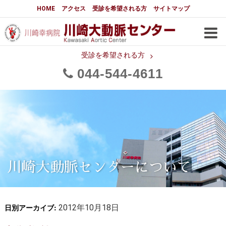
大動脈センターについて
HOME
アクセス
受診を希望される方
サイトマップ
はじめに
大動脈センターについて
手術実績
メディアでの紹介
受診を希望される方
044
544
4611
都道府県別患者マップ
都道府県別紹介病院
医師・スタッフ
フロア図
大動脈瘤について 基本編
3分でわかる大動脈瘤・大動脈
大動脈瘤
解離
大動脈解離（解離性大動脈瘤）
川崎大動脈センターについて
治療の基本
胸部大動脈瘤の治療
日別アーカイブ:
腹部大動脈瘤の治療
2012年10月18日
急性大動脈解離の治療