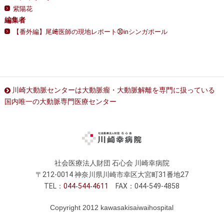
紫陽花
編集者
【番外編】尾﨑医師の現地レポート㉚inシンガポール
川崎大動脈センターは大動脈瘤・大動脈解離を専門に扱っている
国内唯一の大動脈専門医療センター
社会医療法人財団 石心会 川崎幸病院
〒212-0014 神奈川県川崎市幸区大宮町31番地27
TEL：
044
544
4611
FAX：044-549-4858
Copyright 2012 kawasakisaiwaihospital