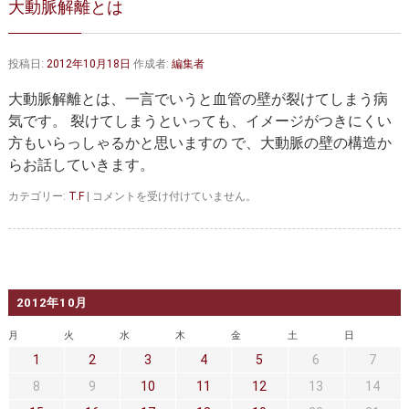
大動脈解離とは
大動脈弁・大動脈基部の治療
ステントグラフトによる治療
何歳まで手術は可能か？
インフォームドコンセント
投稿日:
2012年10月18日
作成者:
編集者
大動脈瘤について 詳細編
大動脈解離とは、一言でいうと血管の壁が裂けてしまう病
気です。 裂けてしまうといっても、イメージがつきにくい
胸部大動脈瘤
胸腹部大動脈瘤
方もいらっしゃるかと思いますの で、大動脈の壁の構造か
らお話していきます。
腹部大動脈瘤
大動脈解離
大
カテゴリー:
T.F
|
コメントを受け付けていません。
ステントグラフトによる治療
年齢・余病
動
脈
解
マルファン症候群
離
と
診察をご希望の方へ
は
2012年10月
は
大動脈瘤を指摘されたら？
診療の流れ
月
火
水
木
金
土
日
1
2
3
4
5
6
7
遠方から来院される方は？
外来予約について
8
9
10
11
12
13
14