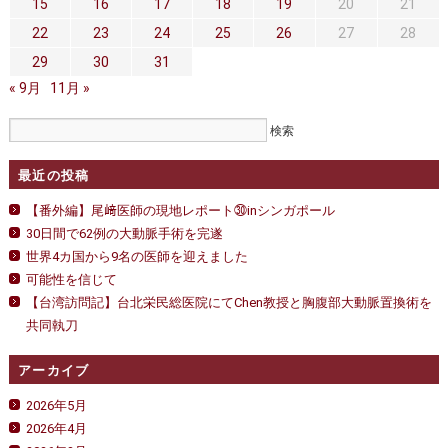
セカンドオピニオン
治療費について
15
16
17
18
19
20
21
22
23
24
25
26
27
28
都道府県別紹介病院
良くある質問
29
30
31
« 9月
正しい病院の選び方
11月 »
アクセス
お問い合わせ
最近の投稿
外来予約をされた方へ
【番外編】尾﨑医師の現地レポート㉚inシンガポール
採用・医療関係の方へ
30日間で62例の大動脈手術を完遂
世界4カ国から9名の医師を迎えました
私どもの特色
治療目的と治療対象
可能性を信じて
【台湾訪問記】台北栄民総医院にてChen教授と胸腹部大動脈置換術を
手術概要
ご紹介いただく場合
共同執刀
医師募集情報
ドクターカー
アーカイブ
トピックス一覧
2026年5月
2026年4月
アーカイブ