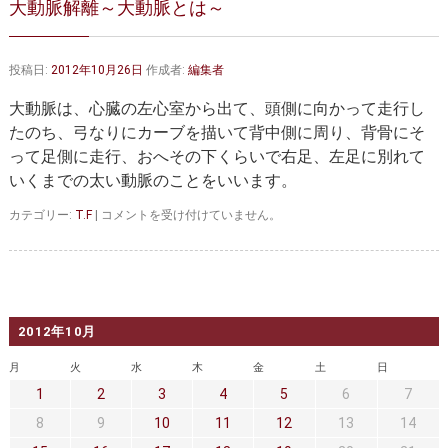
大動脈解離～大動脈とは～
大動脈弁・大動脈基部の治療
ステントグラフトによる治療
何歳まで手術は可能か？
インフォームドコンセント
投稿日:
2012年10月26日
作成者:
編集者
大動脈瘤について 詳細編
大動脈は、心臓の左心室から出て、頭側に向かって走行し
たのち、弓なりにカーブを描いて背中側に周り、背骨にそ
胸部大動脈瘤
胸腹部大動脈瘤
って足側に走行、おへその下くらいで右足、左足に別れて
いくまでの太い動脈のことをいいます。
腹部大動脈瘤
大動脈解離
大
カテゴリー:
T.F
|
コメントを受け付けていません。
ステントグラフトによる治療
年齢・余病
動
脈
解
マルファン症候群
離
～
診察をご希望の方へ
大
2012年10月
動
脈
大動脈瘤を指摘されたら？
診療の流れ
月
火
水
木
金
土
日
と
1
2
3
4
5
6
7
は
遠方から来院される方は？
外来予約について
～
8
9
10
11
12
13
14
は