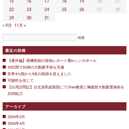
セカンドオピニオン
治療費について
15
16
17
18
19
20
21
22
23
24
25
26
27
28
都道府県別紹介病院
良くある質問
29
30
31
« 9月
正しい病院の選び方
11月 »
アクセス
お問い合わせ
最近の投稿
外来予約をされた方へ
【番外編】尾﨑医師の現地レポート㉚inシンガポール
採用・医療関係の方へ
30日間で62例の大動脈手術を完遂
世界4カ国から9名の医師を迎えました
私どもの特色
治療目的と治療対象
可能性を信じて
【台湾訪問記】台北栄民総医院にてChen教授と胸腹部大動脈置換術を
手術概要
ご紹介いただく場合
共同執刀
医師募集情報
ドクターカー
アーカイブ
トピックス一覧
2026年5月
2026年4月
アーカイブ