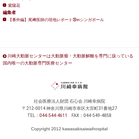
紫陽花
編集者
【番外編】尾﨑医師の現地レポート㉚inシンガポール
川崎大動脈センターは大動脈瘤・大動脈解離を専門に扱っている
国内唯一の大動脈専門医療センター
社会医療法人財団 石心会 川崎幸病院
〒212-0014 神奈川県川崎市幸区大宮町31番地27
TEL：
044
544
4611
FAX：044-549-4858
Copyright 2012 kawasakisaiwaihospital