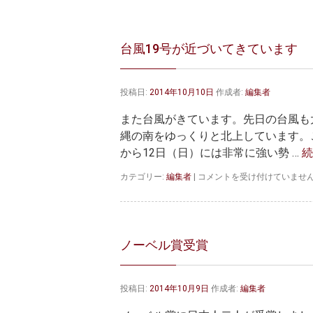
台風19号が近づいてきています
投稿日:
2014年10月10日
作成者:
編集者
また台風がきています。先日の台風も
縄の南をゆっくりと北上しています。
から12日（日）には非常に強い勢 …
台
カテゴリー:
編集者
|
コメントを受け付けていませ
風
19
号
が
近
ノーベル賞受賞
づ
い
て
投稿日:
2014年10月9日
作成者:
編集者
き
て