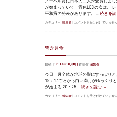
ノーベル賞に日本人二人が受賞しまし
い
ま
が始まっていて、青色LEDの次は、 
す
平和賞の発表があります。 …
続きを
は
ノ
カテゴリー:
編集者
|
コメントを受け付けていませ
ー
ベ
ル
賞
受
皆既月食
賞
は
投稿日:
2014年10月8日
作成者:
編集者
今日、月全体が地球の影にすっぽりと
18：14ごろから白い満月がゆっくり
が始まる 20：25 …
続きを読む
→
皆
カテゴリー:
編集者
|
コメントを受け付けていませ
既
月
食
は