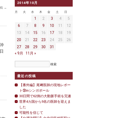
2014年10月
投稿
→
月
火
水
木
金
土
日
1
2
3
4
5
6
7
8
9
10
11
12
13
14
15
16
17
18
19
20
21
22
23
24
25
26
沖
27
28
29
30
31
日
« 9月
11月 »
最近の投稿
【番外編】尾﨑医師の現地レポー
ト㉚inシンガポール
30日間で62例の大動脈手術を完遂
世界4カ国から9名の医師を迎えま
した
可能性を信じて