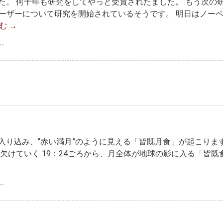
た。 何十年も研究をしてやっと受賞されたました。 もう次の
レーザーについて研究を開始されているそうです。 明日はノー
読む
→
ん。
入り込み、“赤い満月”のように見える「皆既月食」が起こりま
と欠けていく 19：24ごろから、月全体が地球の影に入る「皆既
ん。