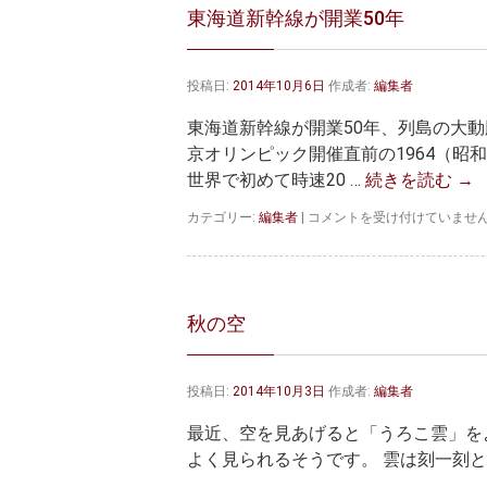
東海道新幹線が開業50年
投稿日:
2014年10月6日
作成者:
編集者
東海道新幹線が開業50年、列島の大動
京オリンピック開催直前の1964（昭
世界で初めて時速20 …
続きを読む
→
東
カテゴリー:
編集者
|
コメントを受け付けていませ
海
道
新
幹
線
秋の空
が
開
業
投稿日:
2014年10月3日
作成者:
編集者
50
年
最近、空を見あげると「うろこ雲」を
は
よく見られるそうです。 雲は刻一刻と