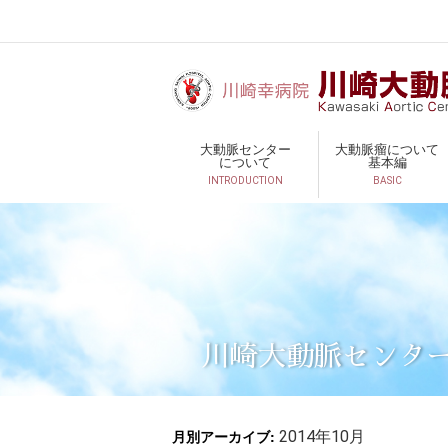
大動脈センター
大動脈瘤について
について
基本編
INTRODUCTION
BASIC
川崎大動脈センタ
月別アーカイブ:
2014年10月