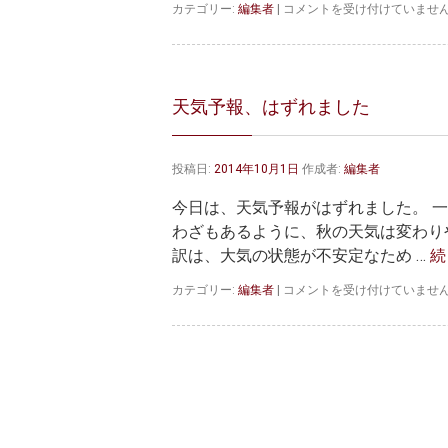
秋
カテゴリー:
編集者
|
コメントを受け付けていませ
の
空
は
天気予報、はずれました
投稿日:
2014年10月1日
作成者:
編集者
今日は、天気予報がはずれました。 
わざもあるように、秋の天気は変わり
訳は、大気の状態が不安定なため …
続
天
カテゴリー:
編集者
|
コメントを受け付けていませ
気
予
報、
は
ず
れ
ま
し