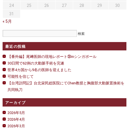
ー
24
25
26
27
28
29
30
ト
in
31
台
« 5月
湾
は
最近の投稿
【番外編】尾﨑医師の現地レポート㉚inシンガポール
30日間で62例の大動脈手術を完遂
世界4カ国から9名の医師を迎えました
可能性を信じて
【台湾訪問記】台北栄民総医院にてChen教授と胸腹部大動脈置換術を
共同執刀
アーカイブ
2026年5月
2026年4月
2026年3月