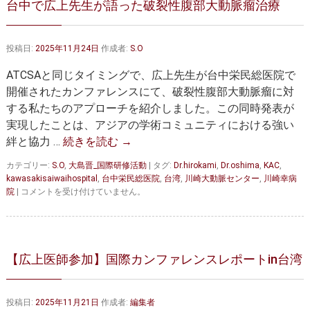
台中で広上先生が語った破裂性腹部大動脈瘤治療
大動脈弁・大動脈基部の治療
ステントグラフトによる治療
何歳まで手術は可能か？
インフォームドコンセント
投稿日:
2025年11月24日
作成者:
S.O
大動脈瘤について 詳細編
ATCSAと同じタイミングで、広上先生が台中栄民総医院で
開催されたカンファレンスにて、破裂性腹部大動脈瘤に対
胸部大動脈瘤
胸腹部大動脈瘤
する私たちのアプローチを紹介しました。この同時発表が
実現したことは、アジアの学術コミュニティにおける強い
腹部大動脈瘤
大動脈解離
絆と協力 …
続きを読む
→
ステントグラフトによる治療
年齢・余病
カテゴリー:
S.O
,
大島晋_国際研修活動
|
タグ:
Dr.hirokami
,
Dr.oshima
,
KAC
,
kawasakisaiwaihospital
,
台中栄民総医院
,
台湾
,
川崎大動脈センター
,
川崎幸病
マルファン症候群
台
院
|
コメントを受け付けていません。
中
で
診察をご希望の方へ
広
上
大動脈瘤を指摘されたら？
診療の流れ
先
【広上医師参加】国際カンファレンスレポートin台湾
生
が
遠方から来院される方は？
外来予約について
語
投稿日:
2025年11月21日
作成者:
編集者
っ