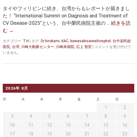
セカンドオピニオン
治療費について
た
タイやフィリピンに続き、台湾からもレポートが届きまし
破
都道府県別紹介病院
良くある質問
裂
た！ “International Summit on Diagnosis and Treatment of
性
CV Disease-2025”という、台中榮民病院主催の …
続きを読
腹
正しい病院の選び方
アクセス
む
→
部
大
お問い合わせ
カテゴリー:
動
T.H
|
タグ:
Dr.hirokami
,
KAC
,
kawasakisaiwaihospital
,
台中栄民総
脈
【広
医院
,
台湾
,
川崎大動脈センター
,
川崎幸病院
,
広上 智宏
|
コメントを受け付けて
瘤
上
いません。
外来予約をされた方へ
治
医
療
師
採用・医療関係の方へ
は
参
加】
国
私どもの特色
治療目的と治療対象
際
2026年 8月
カ
手術概要
ご紹介いただく場合
ン
月
火
水
木
金
土
日
フ
ァ
1
2
医師募集情報
ドクターカー
レ
3
4
5
6
7
8
9
ン
トピックス一覧
ス
10
11
12
13
14
15
16
レ
17
18
19
20
21
22
23
ポ
アーカイブ