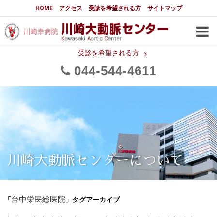
大動脈センターについて
HOME
アクセス
受診を希望される方
サイトマップ
はじめに
大動脈センターについて
手術実績
メディアでの紹介
受診を希望される方
044
544
4611
都道府県別患者マップ
都道府県別紹介病院
医師・スタッフ
フロア図
大動脈瘤について 基本編
3分でわかる大動脈瘤・大動脈
大動脈瘤
解離
大動脈解離（解離性大動脈瘤）
川崎大動脈センターについて
治療の基本
胸部大動脈瘤の治療
「
」タグアーカイブ
腹部大動脈瘤の治療
台中栄民総医院
急性大動脈解離の治療