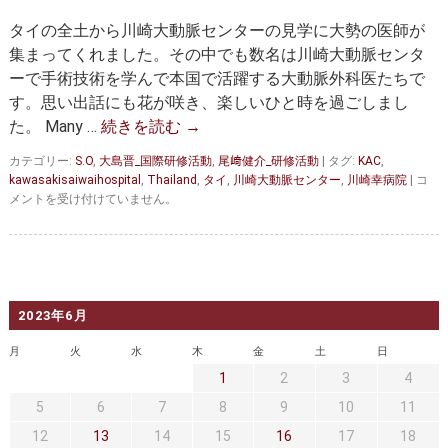
セカンドオピニオン
治療費について
う
タイの全土から川崎大動脈センターの見学に大勢の医師が
こ
都道府県別紹介病院
良くある質問
そ！
集まってくれました。その中でも数名は川崎大動脈センタ
～
ーで手術技術を学んで本国で活躍する大動脈外科医たちで
歓
正しい病院の選び方
アクセス
す。思い出話にも花が咲き、楽しいひと時を過ごしまし
迎
レ
た。 Many …
続きを読む
→
お問い合わせ
セ
プ
カテゴリー:
S.O
,
大島晋_国際研修活動
,
尾﨑健介_研修活動
|
タグ:
KAC
,
シ
外来予約をされた方へ
川
kawasakisaiwaihospital
,
Thailand
,
タイ
,
川崎大動脈センター
,
川崎幸病院
|
コ
ョ
崎
メントを受け付けていません。
ン
大
採用・医療関係の方へ
の
動
様
脈
子
私どもの特色
治療目的と治療対象
セ
～
ン
は
タ
手術概要
ご紹介いただく場合
2023年6月
ー
へ
月
医師募集情報
火
水
木
ドクターカー
金
土
日
集
1
2
3
4
結！
タ
トピックス一覧
5
6
7
8
9
10
11
イ
の
12
13
14
15
16
17
18
アーカイブ