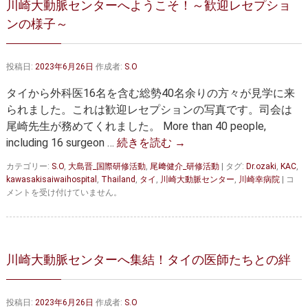
川崎大動脈センターへようこそ！～歓迎レセプショ
大動脈弁・大動脈基部の治療
ステントグラフトによる治療
ンの様子～
何歳まで手術は可能か？
インフォームドコンセント
大動脈瘤について 詳細編
投稿日:
2023年6月26日
作成者:
S.O
タイから外科医16名を含む総勢40名余りの方々が見学に来
胸部大動脈瘤
胸腹部大動脈瘤
られました。これは歓迎レセプションの写真です。司会は
尾崎先生が務めてくれました。 More than 40 people,
腹部大動脈瘤
大動脈解離
including 16 surgeon …
続きを読む
→
ステントグラフトによる治療
年齢・余病
カテゴリー:
S.O
,
大島晋_国際研修活動
,
尾﨑健介_研修活動
|
タグ:
Dr.ozaki
,
KAC
,
川
kawasakisaiwaihospital
,
Thailand
,
タイ
,
川崎大動脈センター
,
川崎幸病院
|
コ
マルファン症候群
崎
メントを受け付けていません。
大
動
診察をご希望の方へ
脈
セ
大動脈瘤を指摘されたら？
診療の流れ
ン
川崎大動脈センターへ集結！タイの医師たちとの絆
タ
遠方から来院される方は？
外来予約について
ー
へ
投稿日:
2023年6月26日
作成者:
S.O
よ