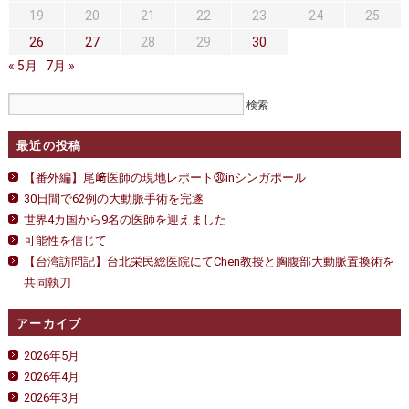
医
19
20
21
22
23
24
25
師
た
26
27
28
29
30
ち
« 5月
7月 »
と
の
絆
は
最近の投稿
【番外編】尾﨑医師の現地レポート㉚inシンガポール
30日間で62例の大動脈手術を完遂
世界4カ国から9名の医師を迎えました
可能性を信じて
【台湾訪問記】台北栄民総医院にてChen教授と胸腹部大動脈置換術を
共同執刀
アーカイブ
2026年5月
2026年4月
2026年3月