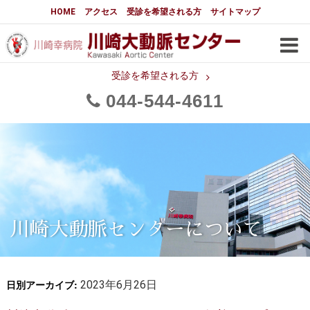
大動脈センターについて
HOME
アクセス
受診を希望される方
サイトマップ
はじめに
大動脈センターについて
手術実績
メディアでの紹介
受診を希望される方
044
544
4611
都道府県別患者マップ
都道府県別紹介病院
医師・スタッフ
フロア図
大動脈瘤について 基本編
3分でわかる大動脈瘤・大動脈
大動脈瘤
解離
大動脈解離（解離性大動脈瘤）
川崎大動脈センターについて
治療の基本
胸部大動脈瘤の治療
日別アーカイブ:
腹部大動脈瘤の治療
2023年6月26日
急性大動脈解離の治療