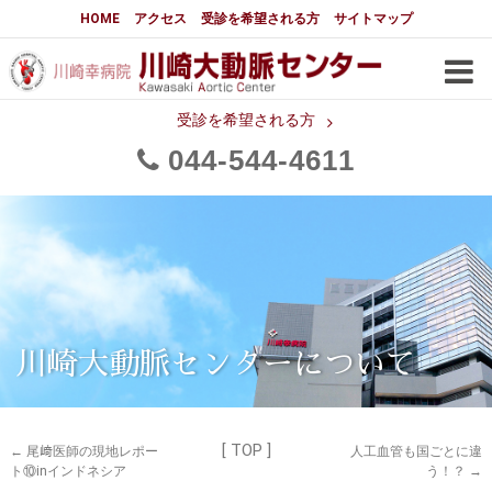
大動脈センターについて
HOME
アクセス
受診を希望される方
サイトマップ
はじめに
大動脈センターについて
手術実績
メディアでの紹介
受診を希望される方
044
544
4611
都道府県別患者マップ
都道府県別紹介病院
医師・スタッフ
フロア図
大動脈瘤について 基本編
3分でわかる大動脈瘤・大動脈
大動脈瘤
解離
大動脈解離（解離性大動脈瘤）
川崎大動脈センターについて
治療の基本
胸部大動脈瘤の治療
[ TOP ]
腹部大動脈瘤の治療
急性大動脈解離の治療
←
尾﨑医師の現地レポー
人工血管も国ごとに違
ト⑩inインドネシア
う！？
→