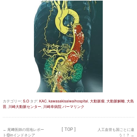
セカンドオピニオン
治療費について
都道府県別紹介病院
良くある質問
正しい病院の選び方
アクセス
お問い合わせ
外来予約をされた方へ
採用・医療関係の方へ
私どもの特色
治療目的と治療対象
手術概要
ご紹介いただく場合
カテゴリー:
S.O
タグ:
KAC
,
kawasakisaiwaihospital
,
大動脈瘤
,
大動脈解離
,
大島
晋
,
川崎大動脈センター
,
川崎幸病院
パーマリンク
医師募集情報
ドクターカー
トピックス一覧
[ TOP ]
←
尾﨑医師の現地レポー
人工血管も国ごとに違
アーカイブ
ト⑩inインドネシア
う！？
→