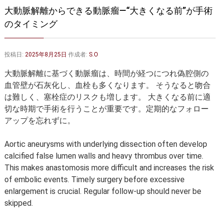
大動脈弁・大動脈基部の治療
ステントグラフトによる治療
大動脈解離からできる動脈瘤―“大きくなる前”が手術
のタイミング
何歳まで手術は可能か？
インフォームドコンセント
大動脈瘤について 詳細編
投稿日:
2025年8月25日
作成者:
S.O
胸部大動脈瘤
胸腹部大動脈瘤
大動脈解離に基づく動脈瘤は、時間が経つにつれ偽腔側の
血管壁が石灰化し、血栓も多くなります。 そうなると吻合
腹部大動脈瘤
大動脈解離
は難しく、塞栓症のリスクも増します。 大きくなる前に適
切な時期で手術を行うことが重要です。定期的なフォロー
ステントグラフトによる治療
年齢・余病
アップを忘れずに。
マルファン症候群
Aortic aneurysms with underlying dissection often develop
calcified false lumen walls and heavy thrombus over time.
診察をご希望の方へ
This makes anastomosis more difficult and increases the risk
大動脈瘤を指摘されたら？
診療の流れ
of embolic events. Timely surgery before excessive
enlargement is crucial. Regular follow-up should never be
遠方から来院される方は？
外来予約について
skipped.