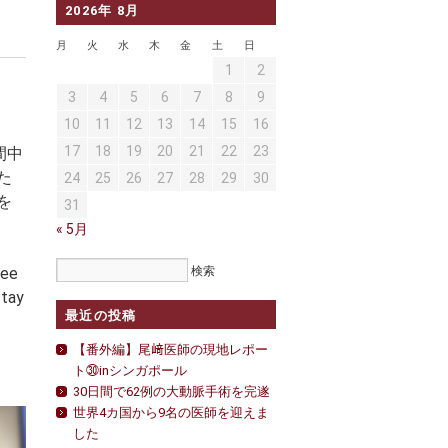
2026年 8月
月
火
水
木
金
土
日
1
2
3
4
5
6
7
8
9
10
11
12
13
14
15
16
17
18
19
20
21
22
23
間中
た
24
25
26
27
28
29
30
を
31
« 5月
ree
stay
最近の投稿
【番外編】尾﨑医師の現地レポー
ト㉚inシンガポール
30日間で62例の大動脈手術を完遂
世界4カ国から9名の医師を迎えま
した