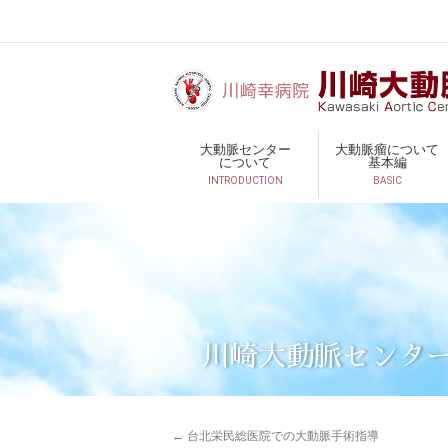
大動脈センター
大動脈瘤について
について
基本編
INTRODUCTION
BASIC
川崎大動脈センタ
←
台北栄民総医院での大動脈手術指導