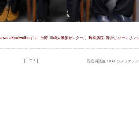
kawasakisaiwaihospital
,
台湾
,
川崎大動脈センター
,
川崎幸病院
,
留学生
パーマリン
[ TOP ]
難症例議論！KACカンファレ