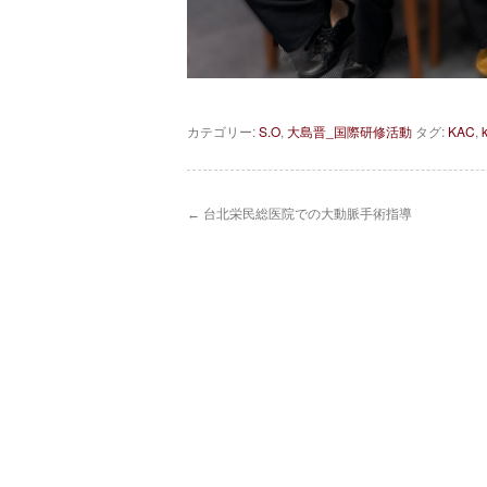
カテゴリー:
S.O
,
大島晋_国際研修活動
タグ:
KAC
,
←
台北栄民総医院での大動脈手術指導