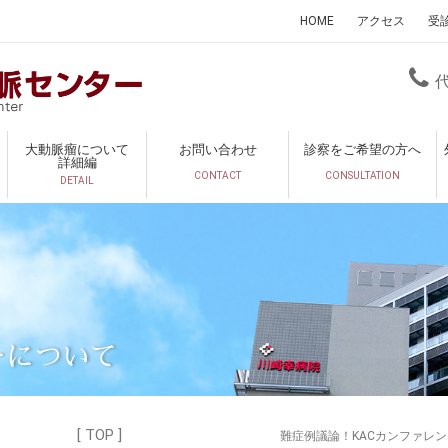
HOME
アクセス
受
大動脈瘤について
お問い合わせ
診察をご希望の方へ
詳細編
CONTACT
CONSULTATION
DETAIL
ーについて
[ TOP ]
難症例議論！KACカンファレ