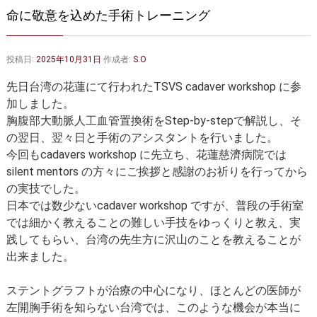
大動脈弁・大動脈基部の治療
ステントグラフトによる治療
命に敬意を込めた手術トレーニング
何歳まで手術は可能か？
インフォームドコンセント
投稿日:
2025年10月31日
作成者:
S.O
大動脈瘤について 詳細編
先日台湾の花蓮にて行われたTSVS cadaver workshop に参
胸部大動脈瘤
胸腹部大動脈瘤
加しました。
胸腹部大動脈人工血管置換術をStep-by-stepで解説し、そ
腹部大動脈瘤
大動脈解離
の翌日、翌々日と手術のアシスタントを行いました。
今回もcadavers workshop に先立ち、花蓮慈濟病院では
ステントグラフトによる治療
年齢・余病
silent mentors の方々にご挨拶と感謝のお祈りを行ってから
の実技でした。
マルファン症候群
日本では数少ないcadaver workshop ですが、普段の手術室
では細かく教えることの難しい手技をゆっくりと教え、実
診察をご希望の方へ
践してもらい、台湾の先生方に沢山のことを教えることが
大動脈瘤を指摘されたら？
診療の流れ
出来ました。
遠方から来院される方は？
外来予約について
ステントグラフトが治療の中心になり、ほとんどの医師が
左開胸手術を知らない台湾では、このような機会が本当に