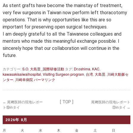
As stent grafts have become the mainstay of treatment,
very few surgeons in Taiwan now perform left thoracotomy
operations. That is why opportunities like this are so
important for preserving open surgical techniques.
I am deeply grateful to all the Taiwanese colleagues and
mentors who made this meaningful exchange possible. I
sincerely hope that our collaboration will continue in the
future.
カテゴリー:
S.O
,
大島晋_国際研修活動
タグ:
Dr.oshima
,
KAC
,
kawasakisaiwaihospital
,
Visiting Surgeon program
,
台湾
,
大島晋
,
川崎大動脈セ
ンター
,
川崎幸病院
パーマリンク
[ TOP ]
←
尾﨑医師の現地レポー
尾﨑医師の現地レポート
ト⑲inタイ
⑳inタイ
→
2026年 8月
月
火
水
木
金
土
日