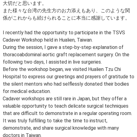
セカンドオピニオン
治療費について
大切だと思います。
また様々な台湾の先生方のお力添えもあり、このような関
都道府県別紹介病院
良くある質問
係がこれからも続けられることに本当に感謝しています。
正しい病院の選び方
アクセス
I recently had the opportunity to participate in the TSVS
Cadaver Workshop held in Hualien, Taiwan.
お問い合わせ
During the session, I gave a step-by-step explanation of
thoracoabdominal aortic graft replacement surgery. On the
外来予約をされた方へ
following two days, I assisted in live surgeries.
採用・医療関係の方へ
Before the workshop began, we visited Hualien Tzu Chi
Hospital to express our greetings and prayers of gratitude to
私どもの特色
治療目的と治療対象
the silent mentors who had selflessly donated their bodies
for medical education.
手術概要
ご紹介いただく場合
Cadaver workshops are still rare in Japan, but they offer a
valuable opportunity to teach delicate surgical techniques
医師募集情報
ドクターカー
that are difficult to demonstrate in a regular operating room.
It was truly fulfilling to take the time to instruct,
トピックス一覧
demonstrate, and share surgical knowledge with many
doctors in Taiwan.
アーカイブ