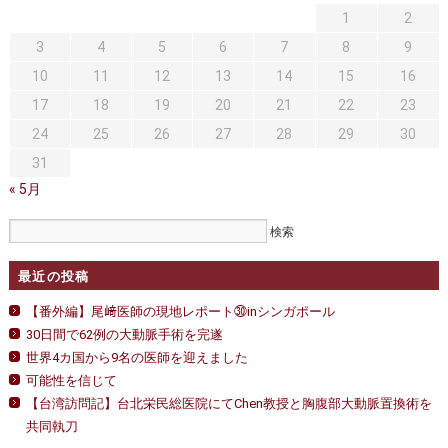
1
2
3
4
5
6
7
8
9
10
11
12
13
14
15
16
17
18
19
20
21
22
23
24
25
26
27
28
29
30
31
« 5月
最近の投稿
【番外編】尾﨑医師の現地レポート㉚inシンガポール
30日間で62例の大動脈手術を完遂
世界4カ国から9名の医師を迎えました
可能性を信じて
【台湾訪問記】台北栄民総医院にてChen教授と胸腹部大動脈置換術を
共同執刀