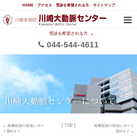
大動脈センターについて
HOME
アクセス
受診を希望される方
サイトマップ
はじめに
大動脈センターについて
手術実績
メディアでの紹介
受診を希望される方
044
544
4611
都道府県別患者マップ
都道府県別紹介病院
医師・スタッフ
フロア図
大動脈瘤について 基本編
3分でわかる大動脈瘤・大動脈
大動脈瘤
解離
大動脈解離（解離性大動脈瘤）
川崎大動脈センターについて
治療の基本
胸部大動脈瘤の治療
[ TOP ]
腹部大動脈瘤の治療
急性大動脈解離の治療
←
尾﨑医師の現地レポー
尾﨑医師の現地レポート
ト⑲inタイ
⑳inタイ
→